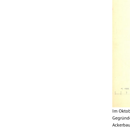
Im Oktob
Gegründet
Ackerbau