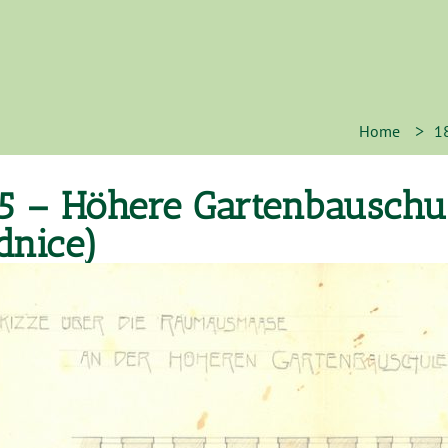
>
Home
1
5 – Höhere Gartenbauschul
dnice)