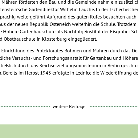
 Mähren förderten den Bau und die Gemeinde nahm ein zusätzliche
htenstein’sche Gartendirektor Wilhelm Lauche. In der Tschechisch
prachig weitergeführt. Aufgrund des guten Rufes besuchten auch
aus der neuen Republik Österreich weiterhin die Schule. Trotzdem
e Höhere Gartenbauschule als Nachfolgeinstitut der Eisgruber Sch
d Obstbauschule in Klosterburg eingegliedert.
 Einrichtung des Protektorates Böhmen und Mähren durch das Deu
atliche Versuchs- und Forschungsanstalt für Gartenbau und Höher
ließlich durch das Reichserziehungsministerium in Berlin geschlo
n. Bereits im Herbst 1945 erfolgte in Lednice die Wiederöffnung de
weitere Beiträge