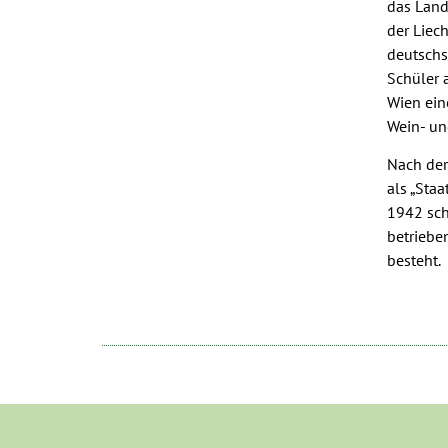
das Land
der Liec
deutschs
Schüler 
Wien ein
Wein- un
Nach der
als „Sta
1942 sch
betriebe
besteht.