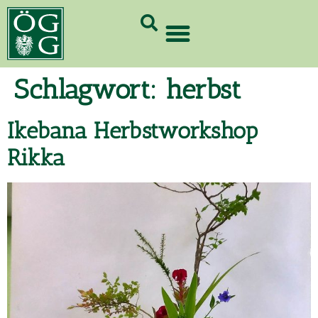
GrünCard-PartnerInnen 2026
Schlagwort:
herbst
Ikebana Herbstworkshop
Rikka