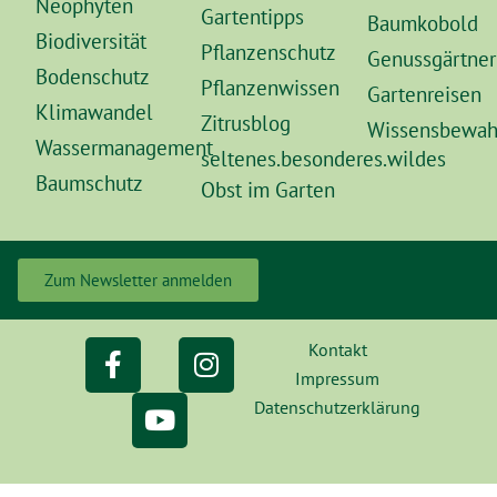
Neophyten
Gartentipps
Baumkobold
Biodiversität
Pflanzenschutz
Genussgärtner
Bodenschutz
Pflanzenwissen
Gartenreisen
Klimawandel
Zitrusblog
Wissensbewah
Wassermanagement
seltenes.besonderes.wildes
Baumschutz
Obst im Garten
Zum Newsletter anmelden
Kontakt
Impressum
Datenschutzerklärung