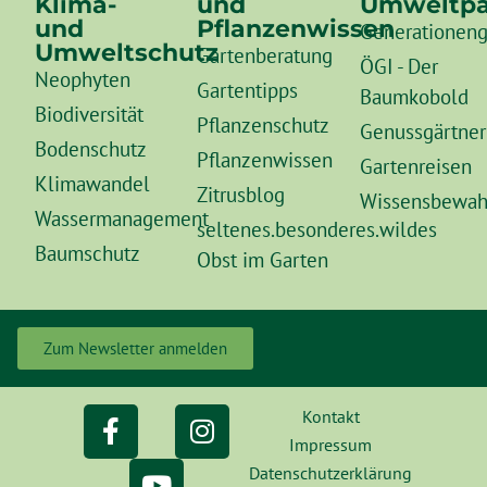
Klima-
und
Umweltpä
und
Pflanzenwissen
Generationeng
Umweltschutz
Gartenberatung
ÖGI - Der
Neophyten
Gartentipps
Baumkobold
Biodiversität
Pflanzenschutz
Genussgärtner
Bodenschutz
Pflanzenwissen
Gartenreisen
Klimawandel
Zitrusblog
Wissensbewah
Wassermanagement
seltenes.besonderes.wildes
Baumschutz
Obst im Garten
Zum Newsletter anmelden
Kontakt
Impressum
Datenschutzerklärung