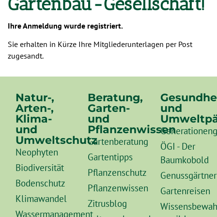
Gartenbau-Gesellschaft!
Ihre Anmeldung wurde registriert.
Sie erhalten in Kürze Ihre Mitgliederunterlagen per Post
zugesandt.
Natur-,
Beratung,
Gesundhe
Arten-,
Garten-
und
Klima-
und
Umweltpä
und
Pflanzenwissen
Generationeng
Umweltschutz
Gartenberatung
ÖGI - Der
Neophyten
Gartentipps
Baumkobold
Biodiversität
Pflanzenschutz
Genussgärtner
Bodenschutz
Pflanzenwissen
Gartenreisen
Klimawandel
Zitrusblog
Wissensbewah
Wassermanagement