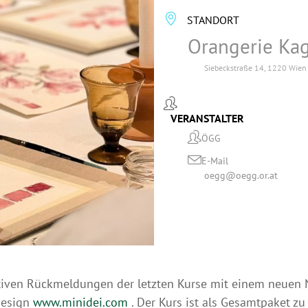
STANDORT
Orangerie Ka
Siebeckstraße 14, 1220 Wien
VERANSTALTER
ÖGG
E-Mail
oegg@oegg.or.at
tiven Rückmeldungen der letzten Kurse mit einem neuen Na
 Design
www.minidei.com
. Der Kurs ist als Gesamtpaket zu