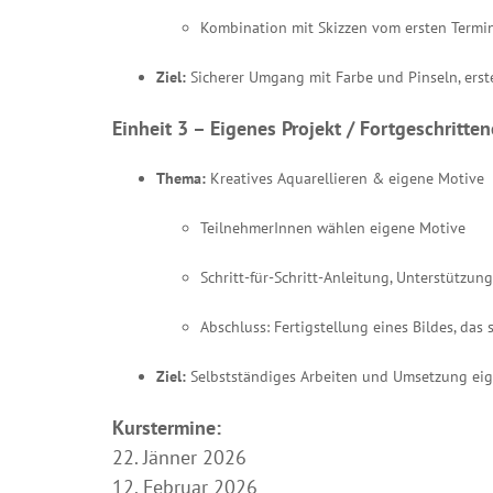
Kombination mit Skizzen vom ersten Termi
Ziel:
Sicherer Umgang mit Farbe und Pinseln, erste
Einheit
3 – Eigenes Projekt / Fortgeschritt
Thema:
Kreatives Aquarellieren & eigene Motive
TeilnehmerInnen wählen eigene Motive
Schritt-für-Schritt-Anleitung, Unterstützun
Abschluss: Fertigstellung eines Bildes, da
Ziel:
Selbstständiges Arbeiten und Umsetzung eig
Kurstermine:
22. Jänner 2026
12. Februar 2026