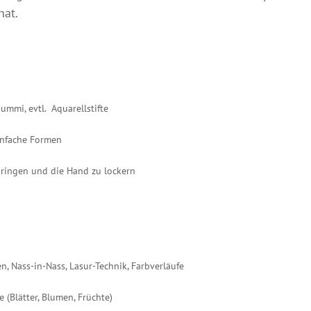
hat.
gummi, evtl. Aquarellstifte
einfache Formen
bringen und die Hand zu lockern
, Nass-in-Nass, Lasur-Technik, Farbverläufe
(Blätter, Blumen, Früchte)