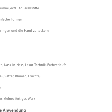
gummi, evtl. Aquarellstifte
einfache Formen
bringen und die Hand zu lockern
, Nass-in-Nass, Lasur-Technik, Farbverläufe
(Blätter, Blumen, Früchte)
n
s kleines fertiges Werk
ene Anwendung