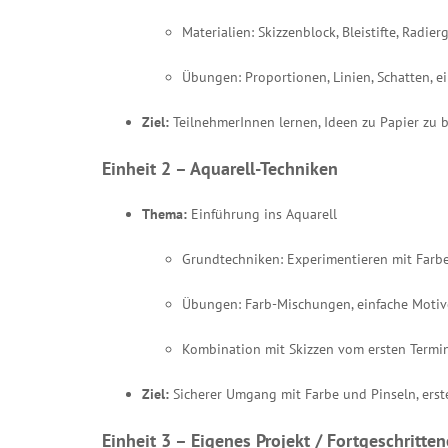
Materialien: Skizzenblock, Bleistifte, Radier
Übungen: Proportionen, Linien, Schatten, 
Ziel:
TeilnehmerInnen lernen, Ideen zu Papier zu 
Einheit 2 – Aquarell-Techniken
Thema:
Einführung ins Aquarell
Grundtechniken: Experimentieren mit Farben
Übungen: Farb-Mischungen, einfache Motive 
Kombination mit Skizzen vom ersten Termi
Ziel:
Sicherer Umgang mit Farbe und Pinseln, erste
Einheit 3 – Eigenes Projekt / Fortgeschritt