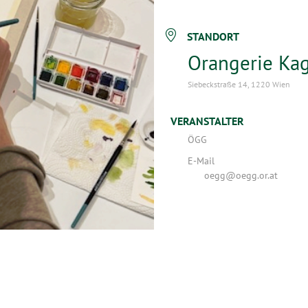
STANDORT
Orangerie Ka
Siebeckstraße 14, 1220 Wien
VERANSTALTER
ÖGG
E-Mail
oegg@oegg.or.at