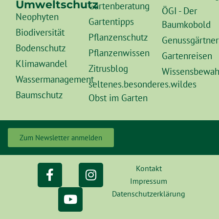
Umweltschutz
Gartenberatung
ÖGI - Der
Neophyten
Gartentipps
Baumkobold
Biodiversität
Pflanzenschutz
Genussgärtner
Bodenschutz
Pflanzenwissen
Gartenreisen
Klimawandel
Zitrusblog
Wissensbewah
Wassermanagement
seltenes.besonderes.wildes
Baumschutz
Obst im Garten
Zum Newsletter anmelden
Kontakt
Impressum
Datenschutzerklärung