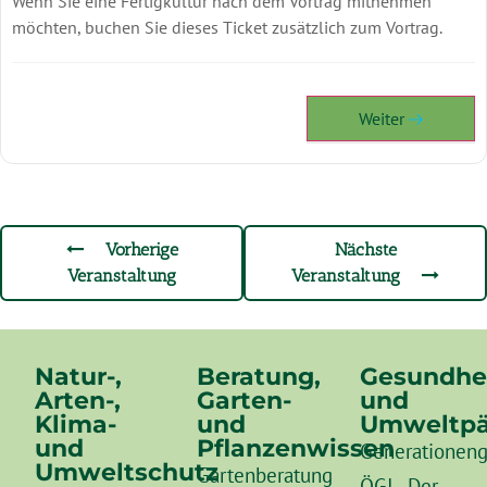
Wenn Sie eine Fertigkultur nach dem Vortrag mitnehmen
möchten, buchen Sie dieses Ticket zusätzlich zum Vortrag.
Weiter
Vorherige
Nächste
Veranstaltung
Veranstaltung
Natur-,
Beratung,
Gesundhe
Arten-,
Garten-
und
Klima-
und
Umweltpä
und
Pflanzenwissen
Generationeng
Umweltschutz
Gartenberatung
ÖGI - Der