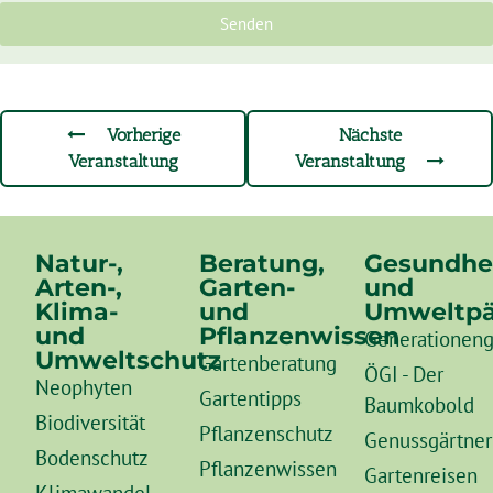
Senden
Vorherige
Nächste
Veranstaltung
Veranstaltung
Natur-,
Beratung,
Gesundhe
Arten-,
Garten-
und
Klima-
und
Umweltpä
und
Pflanzenwissen
Generationeng
Umweltschutz
Gartenberatung
ÖGI - Der
Neophyten
Gartentipps
Baumkobold
Biodiversität
Pflanzenschutz
Genussgärtner
Bodenschutz
Pflanzenwissen
Gartenreisen
Klimawandel