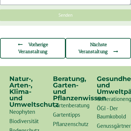
Senden
Vorherige
Nächste
Veranstaltung
Veranstaltung
Natur-,
Beratung,
Gesundhe
Arten-,
Garten-
und
Klima-
und
Umweltpä
und
Pflanzenwissen
Generationeng
Umweltschutz
Gartenberatung
ÖGI - Der
Neophyten
Gartentipps
Baumkobold
Biodiversität
Pflanzenschutz
Genussgärtner
Bodenschutz