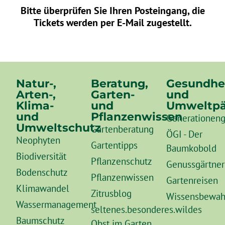
Bitte überprüfen Sie Ihren Posteingang, die
Tickets werden per E-Mail zugestellt.
Natur-,
Beratung,
Gesundhe
Arten-,
Garten-
und
Klima-
und
Umweltpä
und
Pflanzenwissen
Generationeng
Umweltschutz
Gartenberatung
ÖGI - Der
Neophyten
Gartentipps
Baumkobold
Biodiversität
Pflanzenschutz
Genussgärtner
Bodenschutz
Pflanzenwissen
Gartenreisen
Klimawandel
Zitrusblog
Wissensbewah
Wassermanagement
seltenes.besonderes.wildes
Baumschutz
Obst im Garten