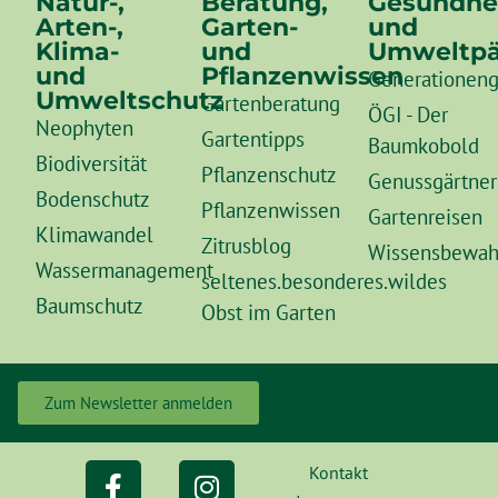
Natur-,
Beratung,
Gesundhe
Arten-,
Garten-
und
Klima-
und
Umweltpä
und
Pflanzenwissen
Generationeng
Umweltschutz
Gartenberatung
ÖGI - Der
Neophyten
Gartentipps
Baumkobold
Biodiversität
Pflanzenschutz
Genussgärtner
Bodenschutz
Pflanzenwissen
Gartenreisen
Klimawandel
Zitrusblog
Wissensbewah
Wassermanagement
seltenes.besonderes.wildes
Baumschutz
Obst im Garten
Zum Newsletter anmelden
Kontakt